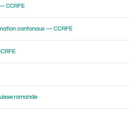
t — CCRFE
formation cantonaux — CCRFE
 CCRFE
Suisse romande